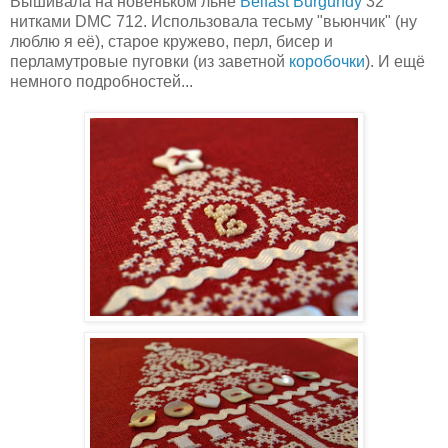
Вышивала на новеньком льне
Belfast Burgundy
32
нитками DMC 712. Использовала тесьму "вьюнчик" (ну
люблю я её), старое кружево, перл, бисер и
перламутровые пуговки (из заветной
коробочки
). И ещё
немного подробностей...