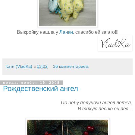
Выкройку нашла у
Ланки
, спасибо ей за это!!!
Катя (VladKa)
в
13:02
36 комментариев:
среда, ноября 19, 2008
Рождественский ангел
По небу полуночи ангел летел,
И тихую песню он пел...