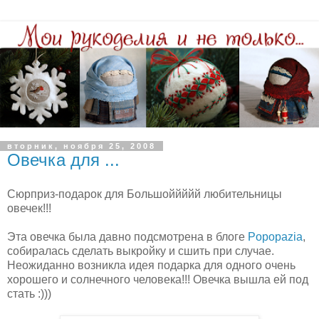
вторник, ноября 25, 2008
Овечка для ...
Сюрприз-подарок для Большоййййй любительницы
овечек!!!
Эта овечка была давно подсмотрена в блоге
Popopazia
,
собиралась сделать выкройку и сшить при случае.
Неожиданно возникла идея подарка для одного очень
хорошего и солнечного человека!!! Овечка вышла ей под
стать :)))